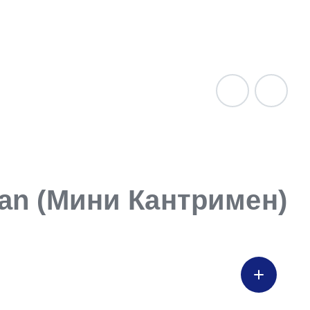
Рем
При 
an (Мини Кантримен)