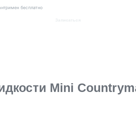
антримен бесплатно
Записаться
идкости Mini Countrym