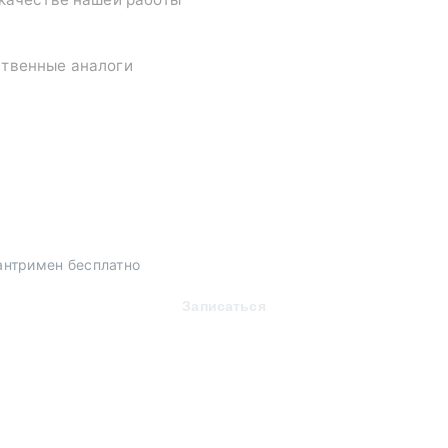
ственные аналоги
антримен бесплатно
Записаться