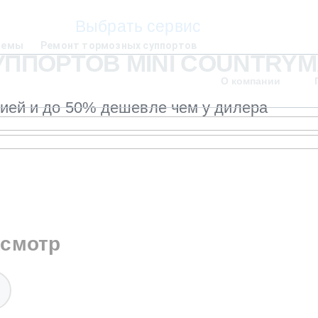
Выбрать сервис
темы
Ремонт тормозных суппортов
ППОРТОВ MINI COUNTRYM
О компании
тией и до 50% дешевле чем у дилера
осмотр