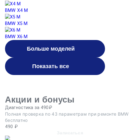
BMW X4 M
BMW X5 M
BMW X6 M
Больше моделей
Показать все
Акции и бонусы
Диагностика за 490₽
Ре
Полная проверка по 43 параметрам при ремонте BMW
Пр
бесплатно
п
490 ₽
Записаться