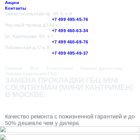
Акции
Контакты
Севастопольский пр. 95 б, к.6
+7 499 495-45-76
Научный проезд д.14а к.1
+7 499 460-63-34
ул. Удальцова, 60, к.1
+7 499 460-69-76
Лобненская д.17 к.6
+7 499 495-49-37
Главная
Mini
Countryman
Ремонт двигателя
Замена прокладки ГБЦ
ЗАМЕНА ПРОКЛАДКИ ГБЦ MINI
COUNTRYMAN (МИНИ КАНТРИМЕН)
В МОСКВЕ
Качество ремонта с пожизненной гарантией и до
50% дешевле чем у дилера