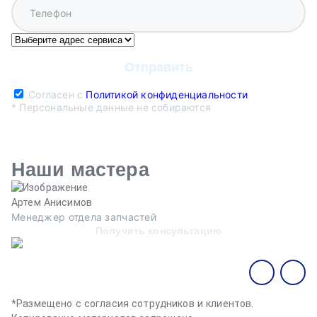
Согласен с
Политикой конфиденциальности
* Персональные данные не собираются
Наши мастера
Артем Анисимов
В
Менеджер отдела запчастей
М
Получить консультацию
*Размещено с согласия сотрудников и клиентов.