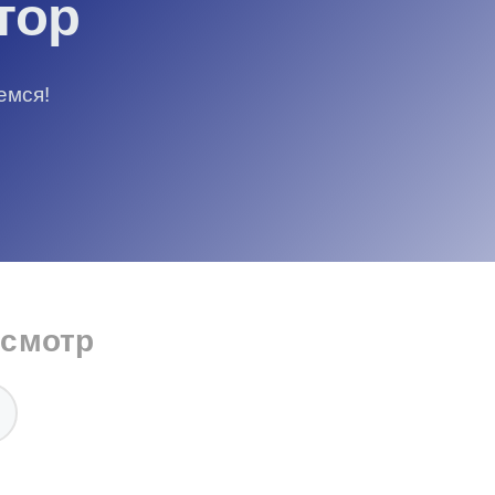
тор
емся!
осмотр