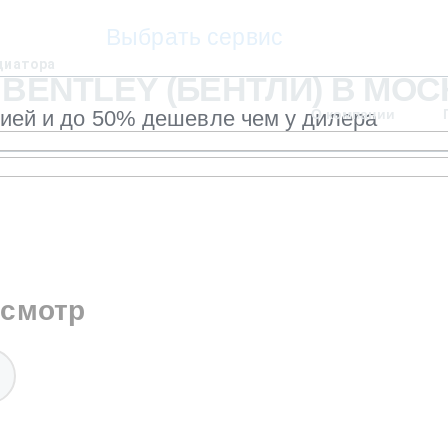
Выбрать сервис
диатора
BENTLEY (БЕНТЛИ) В МОС
тией и до 50% дешевле чем у дилера
О компании
осмотр