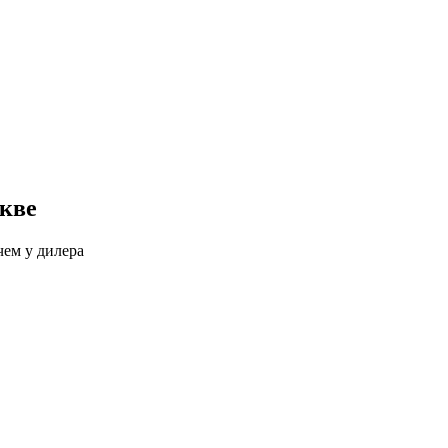
скве
чем у дилера