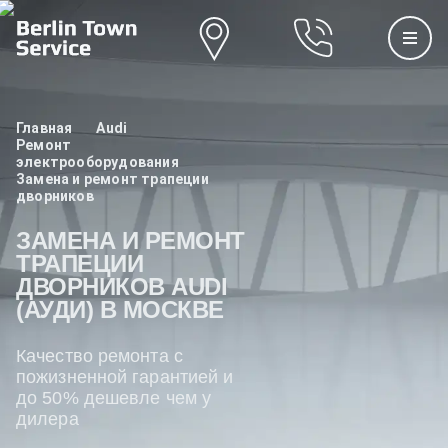
Главная
Audi
Ремонт
электрооборудования
Замена и ремонт трапеции
дворников
ЗАМЕНА И РЕМОНТ
ТРАПЕЦИИ
ДВОРНИКОВ AUDI
(АУДИ) В МОСКВЕ
Качество ремонта с
пожизненной гарантией и
до 50% дешевле чем у
дилера