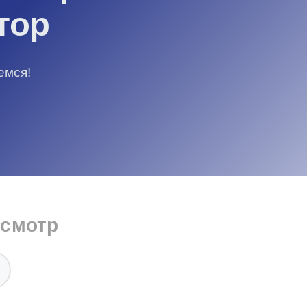
тор
емся!
осмотр