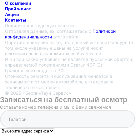
О компании
Прайс-лист
Акции
Контакты
Политика конфиденциальности:
Отправляя данные, вы соглашаетесь с
Политикой
конфиденциальности
этого сайта
Обратите внимание на то, что данный интернет-ресурс (в
том числе указанные цены на услуги) носит
исключительно ознакомительный характер.
И ни при каких условиях не является публичной офертой,
определяемой положениями Статьи 437 (2)
Гражданского кодекса РФ.
Стоимость ремонта и обслуживания меняется в
зависимости от марки автомобиля, его возраста,
технического состояния.
© 2025 «БерлинТаун Сервис»
Записаться на бесплатный осмотр
Оставьте номер телефона и мы с Вами свяжемся