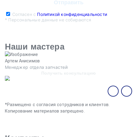
Согласен с
Политикой конфиденциальности
* Персональные данные не собираются
Наши мастера
Артем Анисимов
В
Менеджер отдела запчастей
М
Получить консультацию
*Размещено с согласия сотрудников и клиентов.
Копирование материалов запрещено.