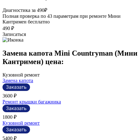
Р
Диагностика за 490₽
П
Полная проверка по 43 параметрам при ремонте Мини
э
Кантримен бесплатно
490 ₽
Записаться
Замена капота Mini Countryman (Мини
Кантримен) цена:
Кузовной ремонт
Замена капота
3600 ₽
Ремонт крышки багажника
1800 ₽
Кузовной ремонт
5400 ₽