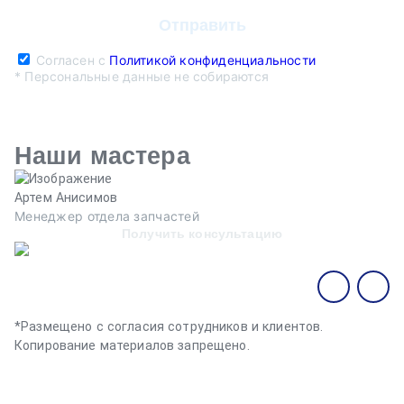
Согласен с
Политикой конфиденциальности
* Персональные данные не собираются
Наши мастера
Артем Анисимов
В
Менеджер отдела запчастей
М
Получить консультацию
*Размещено с согласия сотрудников и клиентов.
Копирование материалов запрещено.