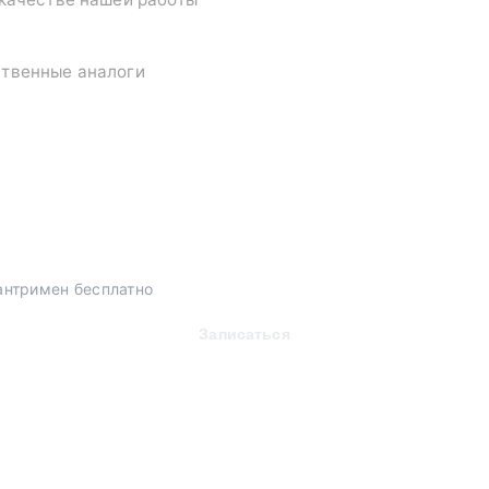
ственные аналоги
антримен бесплатно
Записаться