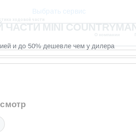
Выбрать сервис
стика ходовой части
 ЧАСТИ MINI COUNTRYMAN
О компании
тией и до 50% дешевле чем у дилера
осмотр