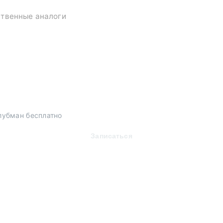
ственные аналоги
лубман бесплатно
Записаться