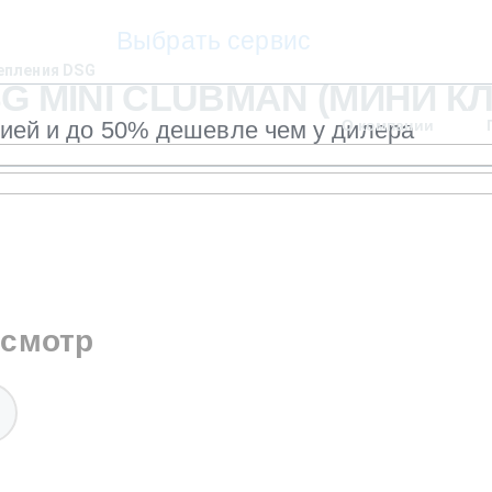
Выбрать сервис
епления DSG
 MINI CLUBMAN (МИНИ К
тией и до 50% дешевле чем у дилера
О компании
осмотр