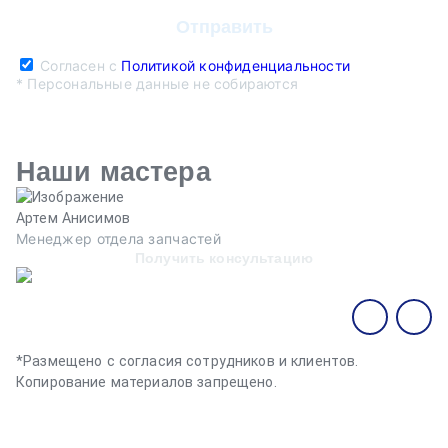
Согласен с
Политикой конфиденциальности
* Персональные данные не собираются
Наши мастера
Артем Анисимов
В
Менеджер отдела запчастей
М
Получить консультацию
*Размещено с согласия сотрудников и клиентов.
Копирование материалов запрещено.