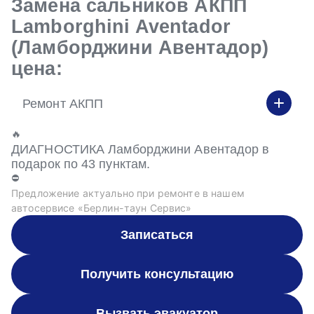
Замена сальников АКПП
Lamborghini Aventador
(Ламборджини Авентадор)
цена:
Ремонт АКПП
🔥
ДИАГНОСТИКА Ламборджини Авентадор в
подарок по 43 пунктам.
⛔
Предложение актуально при ремонте в нашем
автосервисе «Берлин-таун Сервис»
Записаться
Получить консультацию
Вызвать эвакуатор