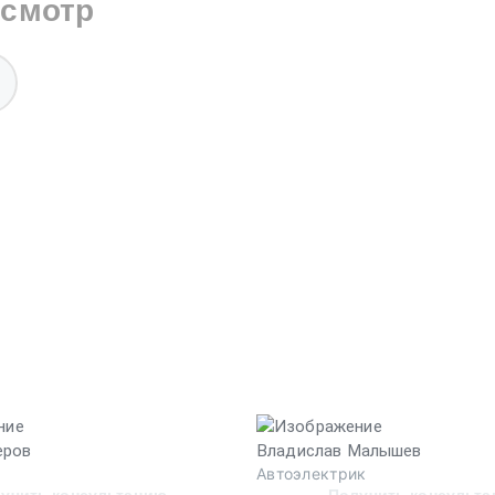
осмотр
еров
Владислав Малышев
а
Автоэлектрик