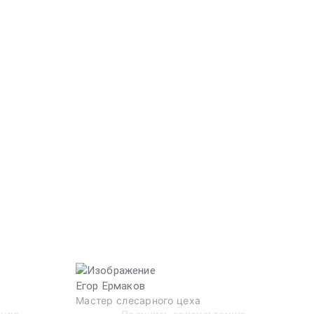
Д
Д
Егор Ермаков
Мастер слесарного цеха