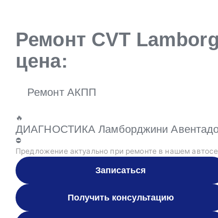
Ремонт CVT Lamborg
цена:
Ремонт АКПП
🔥
ДИАГНОСТИКА Ламборджини Авентадор 
⛔
Предложение актуально при ремонте в нашем автосе
Записаться
Получить консультацию