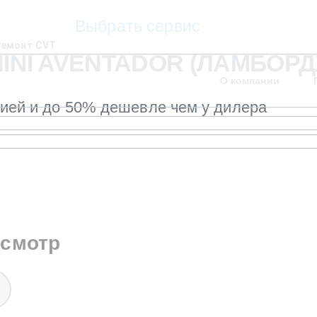
Выбрать сервис
Ремонт CVT
INI AVENTADOR (ЛАМБОР
О компании
тией и до 50% дешевле чем у дилера
осмотр