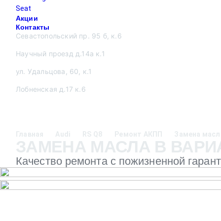
Seat
Акции
Контакты
Севастопольский пр. 95 б, к.6
Научный проезд д.14а к.1
ул. Удальцова, 60, к.1
Лобненская д.17 к.6
Главная
Audi
RS Q8
Ремонт АКПП
Замена масл
ЗАМЕНА МАСЛА В ВАРИАТ
Качество ремонта с пожизненной гаран