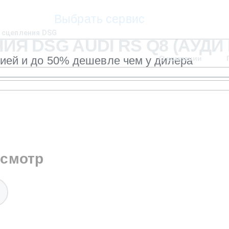
Выбрать сервис
 сцепления DSG
 DSG AUDI RS Q8 (АУДИ 
тией и до 50% дешевле чем у дилера
О компании
осмотр