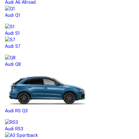
Audi A6 Allroad
Audi Q1
Audi S1
Audi S7
Audi Q8
Audi RS Q3
Audi RS3