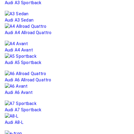
Audi A3 Sportback
Audi A3 Sedan
Audi A4 Allroad Quattro
Audi A4 Avant
Audi A5 Sportback
Audi A6 Allroad Quattro
Audi A6 Avant
Audi A7 Sportback
Audi A8-L