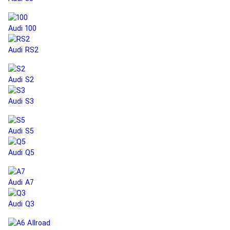
Audi 100
Audi RS2
Audi S2
Audi S3
Audi S5
Audi Q5
Audi A7
Audi Q3