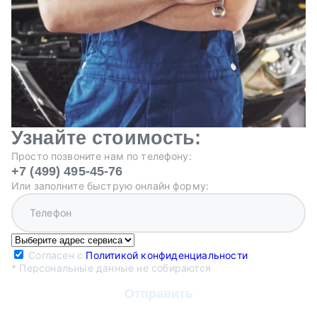
Узнайте стоимость:
Просто позвоните нам по телефону:
+7 (499) 495-45-76
Или заполните быструю онлайн форму:
Согласен с
Политикой конфиденциальности
* Персональные данные не собираются