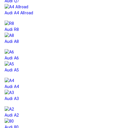
Audi Q7
Audi A4 Allroad
Audi R8
Audi A8
Audi A6
Audi A5
Audi A4
Audi A3
Audi A2
Audi 80