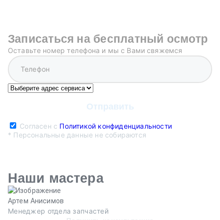
Записаться на бесплатный осмотр
Оставьте номер телефона и мы с Вами свяжемся
Согласен с
Политикой конфиденциальности
* Персональные данные не собираются
Наши мастера
Артем Анисимов
В
Менеджер отдела запчастей
М