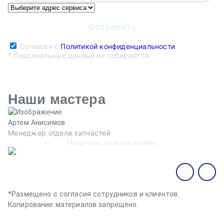
Согласен с
Политикой конфиденциальности
* Персональные данные не собираются
Наши мастера
Артем Анисимов
В
Менеджер отдела запчастей
М
Получить консультацию
*Размещено с согласия сотрудников и клиентов.
Копирование материалов запрещено.