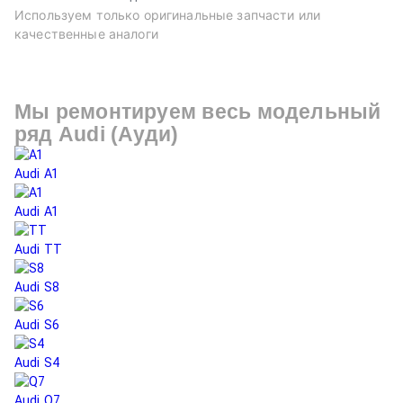
Используем только оригинальные запчасти или
качественные аналоги
Мы ремонтируем весь модельный
ряд
Audi (Ауди)
Audi A1
Au
Audi A1
Audi TT
Audi S8
Audi S6
Audi S4
Audi Q7