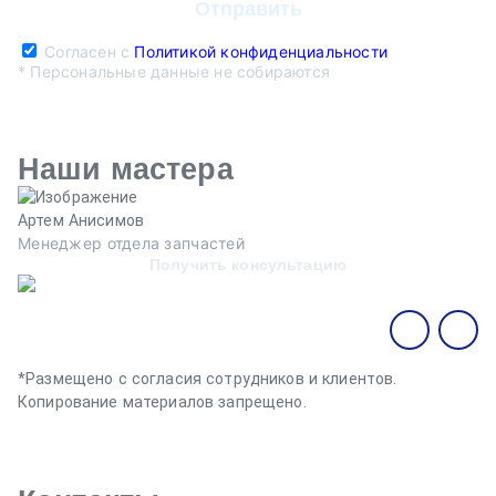
Согласен с
Политикой конфиденциальности
* Персональные данные не собираются
Наши мастера
Артем Анисимов
В
Менеджер отдела запчастей
М
Получить консультацию
*Размещено с согласия сотрудников и клиентов.
Копирование материалов запрещено.