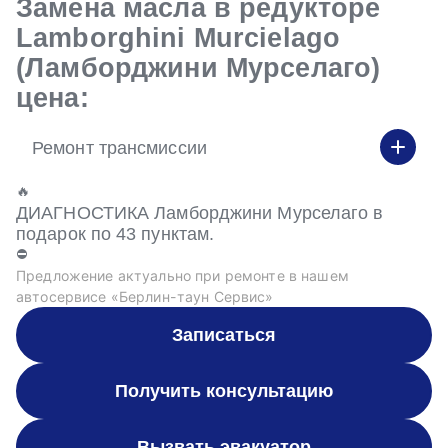
Замена масла в редукторе
Lamborghini Murcielago
(Ламборджини Мурселаго)
цена:
Ремонт трансмиссии
🔥
ДИАГНОСТИКА Ламборджини Мурселаго в
подарок по 43 пунктам.
⛔
Предложение актуально при ремонте в нашем
автосервисе «Берлин-таун Сервис»
Записаться
Получить консультацию
Вызвать эвакуатор