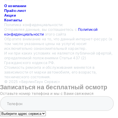
О компании
Прайс-лист
Акции
Контакты
Политика конфиденциальности:
Отправляя данные, вы соглашаетесь с
Политикой
конфиденциальности
этого сайта
Обратите внимание на то, что данный интернет-ресурс (в
том числе указанные цены на услуги) носит
исключительно ознакомительный характер.
И ни при каких условиях не является публичной офертой,
определяемой положениями Статьи 437 (2)
Гражданского кодекса РФ.
Стоимость ремонта и обслуживания меняется в
зависимости от марки автомобиля, его возраста,
технического состояния.
© 2025 «БерлинТаун Сервис»
Записаться на бесплатный осмотр
Оставьте номер телефона и мы с Вами свяжемся