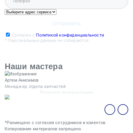
Согласен с
Политикой конфиденциальности
* Персональные данные не собираются
Наши мастера
Артем Анисимов
В
Менеджер отдела запчастей
М
Получить консультацию
*Размещено с согласия сотрудников и клиентов.
Копирование материалов запрещено.