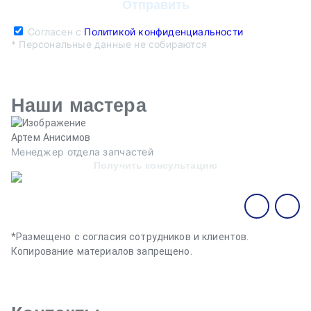
Согласен с
Политикой конфиденциальности
* Персональные данные не собираются
Наши мастера
Артем Анисимов
В
Менеджер отдела запчастей
М
Получить консультацию
*Размещено с согласия сотрудников и клиентов.
Копирование материалов запрещено.