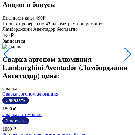
Акции и бонусы
Р
Диагностика за 490₽
П
Полная проверка по 43 параметрам при ремонте
э
Ламборджини Авентадор бесплатно
490 ₽
Записаться
Сварка аргоном алюминия
Lamborghini Aventador (Ламборджини
Авентадор) цена:
Сварка
Сварка аргоном алюминия
1800 ₽
Сварка автомобиля
1800 ₽
Ремонт алюминиевых топливных баков