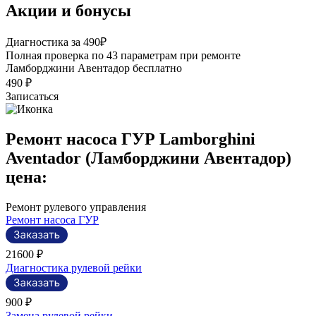
Акции и бонусы
Р
Диагностика за 490₽
П
Полная проверка по 43 параметрам при ремонте
э
Ламборджини Авентадор бесплатно
490 ₽
Записаться
Ремонт насоса ГУР Lamborghini
Aventador (Ламборджини Авентадор)
цена:
Ремонт рулевого управления
Ремонт насоса ГУР
21600 ₽
Диагностика рулевой рейки
900 ₽
Замена рулевой рейки