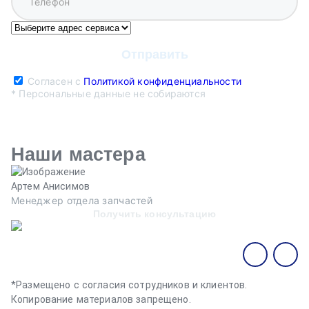
Согласен с
Политикой конфиденциальности
* Персональные данные не собираются
Наши мастера
Артем Анисимов
В
Менеджер отдела запчастей
М
Получить консультацию
*Размещено с согласия сотрудников и клиентов.
Копирование материалов запрещено.