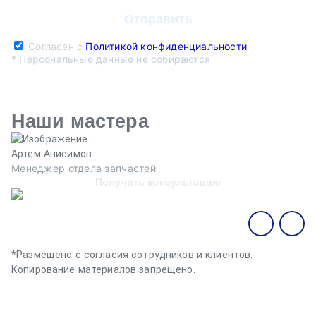
Согласен с
Политикой конфиденциальности
* Персональные данные не собираются
Наши мастера
Артем Анисимов
В
Менеджер отдела запчастей
М
Получить консультацию
*Размещено с согласия сотрудников и клиентов.
Копирование материалов запрещено.