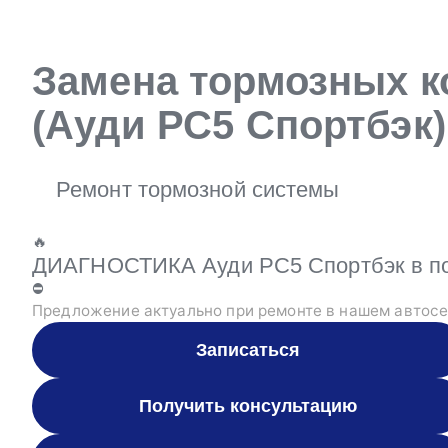
Замена тормозных ко
(Ауди РС5 Спортбэк)
Ремонт тормозной системы
🔥
ДИАГНОСТИКА Ауди РС5 Спортбэк в под
⛔
Предложение актуально при ремонте в нашем автосе
Записаться
Получить консультацию