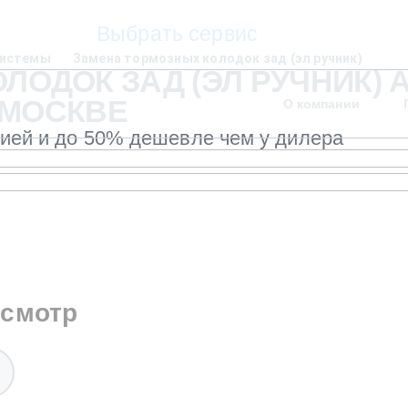
Выбрать сервис
системы
Замена тормозных колодок зад (эл ручник)
ОДОК ЗАД (ЭЛ РУЧНИК) A
В МОСКВЕ
О компании
тией и до 50% дешевле чем у дилера
осмотр