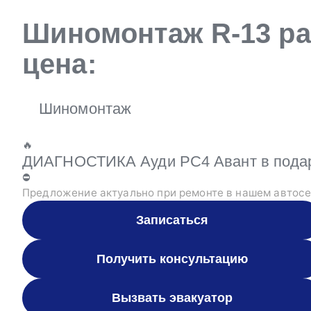
Шиномонтаж R-13 рад
цена:
Шиномонтаж
🔥
ДИАГНОСТИКА Ауди РС4 Авант в подаро
⛔
Предложение актуально при ремонте в нашем автосе
Записаться
Получить консультацию
Вызвать эвакуатор