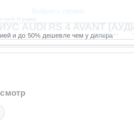
Выбрать сервис
таж R-13 радиус
С AUDI RS 4 AVANT (АУД
тией и до 50% дешевле чем у дилера
О компании
осмотр