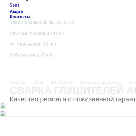
Seat
Акции
Контакты
Севастопольский пр. 95 б, к.6
Научный проезд д.14а к.1
ул. Удальцова, 60, к.1
Лобненская д.17 к.6
Главная
Audi
RS 4 Avant
Ремонт глушителя
Св
СВАРКА ГЛУШИТЕЛЕЙ AUD
Качество ремонта с пожизненной гаран