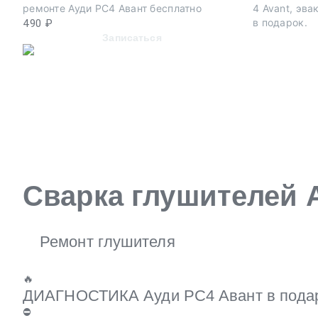
ремонте Ауди РС4 Авант бесплатно
4 Avant, эв
в подарок.
490 ₽
Записаться
Сварка глушителей A
Ремонт глушителя
🔥
ДИАГНОСТИКА Ауди РС4 Авант в подаро
⛔